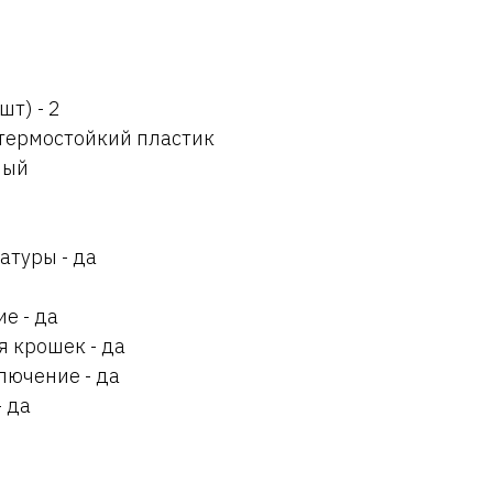
шт) - 2
 термостойкий пластик
ный
атуры - да
е - да
 крошек - да
лючение - да
 да