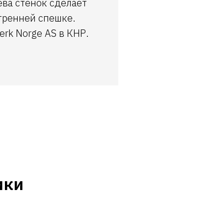
ева стенок сделает
тренней спешке.
erk Norge AS в КНР.
ики