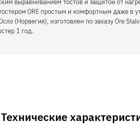
ским выравниванием тостов и защитой от нагр
тостером ORE простым и комфортным даже в у
Осло (Норвегия), изготовлен по заказу Ore Stalv
остер 1 год.
Технические характерист